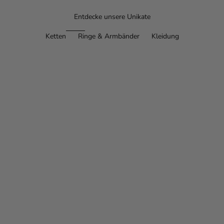
Entdecke unsere Unikate
Ketten
Ringe & Armbänder
Kleidung
Optionen auswählen
Optionen auswählen
Statement Kreuzkette
Engel-Kreu
Angebot
Ange
€55,00
€52,