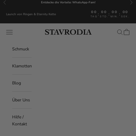
Zum Inhalt springen
Entdecke die Vorteile:
WhatsApp-Fam!
Zurück
Vor
00
00
00
00
:
:
:
Launch von Ringen & Eternity Kette
TAG
STD.
MIN.
SEK.
Menü
Suchen
Waren
Stavrodia
Schmuck
Klamotten
Blog
Über Uns
Hilfe /
Kontakt