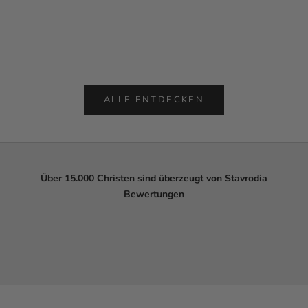
Farbe
Far
Silber
Si
Gold
G
Diamantschwarz
ALLE ENTDECKEN
Über 15.000 Christen sind überzeugt von Stavrodia
Bewertungen