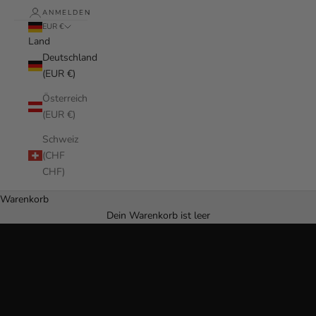
ANMELDEN
EUR €
Land
Deutschland
(EUR €)
Österreich
(EUR €)
Schweiz
(CHF
CHF)
Christ sein - standhaft sein.
Warenkorb
HIER KREUZKETTE GRAVIEREN
Dein Warenkorb ist leer