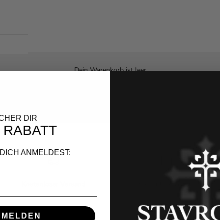
Dein Warenkorb ist leer
Suchen
ICHER DIR
 RABATT
 DICH ANMELDEST:
Kostenloser Versand
Kostenlose Gravur
NMELDEN