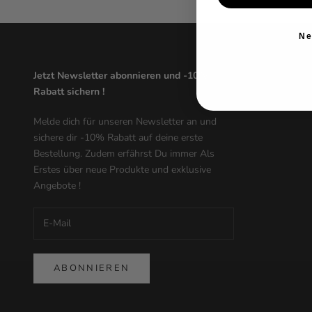
Ne
Jetzt Newsletter abonnieren und -10%
Rabatt sichern !
Melde dich für unseren Newsletter an und
sichere dir -10% Rabatt auf deine erste
Bestellung. Zudem erfährst Du immer Als
Erstes über neue Produkte und exklusive
Angebote !
ABONNIEREN