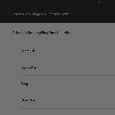
Zum Inhalt springen
Zurück
Launch von Ringen & Eternity Kette
Schmuck
Kleidung
Blog
Über Uns
Hilfe
Schmuck
Klamotten
Blog
Über Uns