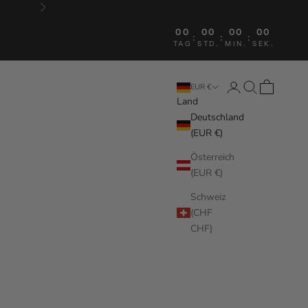
Vor
00
00
00
00
:
:
:
TAG
STD.
MIN.
SEK.
Anmelden
Suchen
Warenkorb
EUR €
Land
Deutschland
(EUR €)
Österreich
(EUR €)
Schweiz
(CHF
CHF)