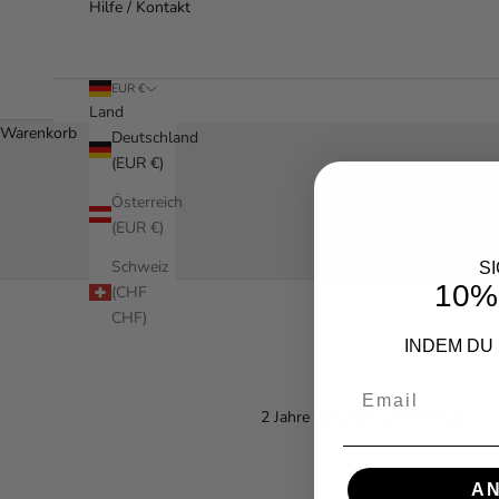
Hilfe / Kontakt
EUR €
Land
Warenkorb
Deutschland
(EUR €)
Österreich
(EUR €)
Schweiz
S
10%
(CHF
CHF)
INDEM DU
Email
2 Jahre Garantie auf Schmuck
A